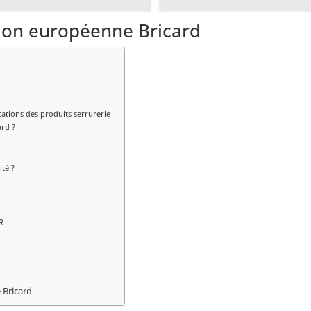
ction européenne Bricard
ations des produits serrurerie
ard ?
ité ?
R
e Bricard