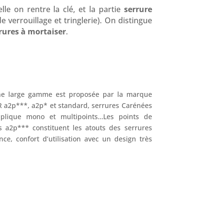
lle on rentre la clé, et la partie
serrure
verrouillage et tringlerie). On distingue
rures à mortaiser
.
e.Une large gamme est proposée par la marque
R a2p***, a2p* et standard, serrures Carénées
pplique mono et multipoints…Les points de
es a2p*** constituent les atouts des serrures
ce, confort d’utilisation avec un design très