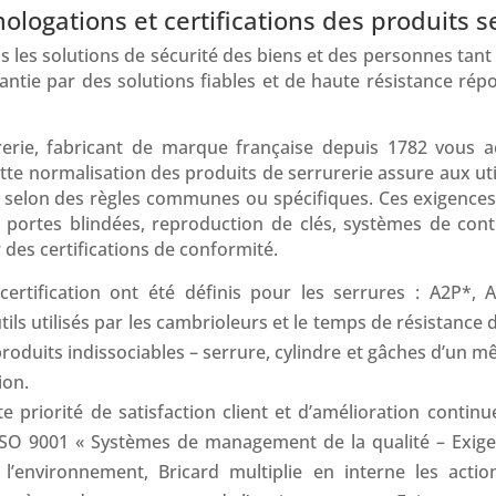
ogations et certifications des produits s
les solutions de sécurité des biens et des personnes tant dans
ntie par des solutions fiables et de haute résistance rép
rurerie, fabricant de marque française depuis 1782 vou
te normalisation des produits de serrurerie assure aux uti
s selon des règles communes ou spécifiques. Ces exigences 
, portes blindées, reproduction de clés, systèmes de con
des certifications de conformité.
certification ont été définis pour les serrures : A2P*, 
tils utilisés par les cambrioleurs et le temps de résistance de
oduits indissociables – serrure, cylindre et gâches d’un mê
ion.
e priorité de satisfaction client et d’amélioration conti
é ISO 9001 « Systèmes de management de la qualité – Exi
’environnement, Bricard multiplie en interne les action