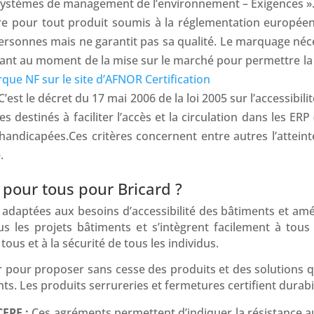
 Systèmes de management de l’environnement – Exigences »
e pour tout produit soumis à la réglementation européen
ersonnes mais ne garantit pas sa qualité. Le marquage néces
dant au moment de la mise sur le marché pour permettre la l
rque NF sur le site d’AFNOR Certification
C’est le décret du 17 mai 2006 de la loi 2005 sur l’accessibi
s destinés à faciliter l’accès et la circulation dans les ER
andicapées.Ces critères concernent entre autres l’atteint
.
 pour tous pour Bricard ?
 adaptées aux besoins d’accessibilité des bâtiments et amé
us les projets bâtiments et s’intègrent facilement à tou
 tous et à la sécurité de tous les individus.
 pour proposer sans cesse des produits et des solutions qu
ts. Les produits serrureries et fermetures certifient durabi
CFPF :
Ces agréments permettent d’indiquer la résistance au